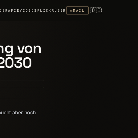
🇩🇪
OGRAFIE
VIDEOS
FLICKR
ÜBER
✉
MAIL
ng von
 2030
raucht aber noch