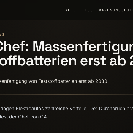
AKTUELLE
SOFTWARE
SONGS
FOT
WS
Chef: Massenfertigu
offbatterien erst ab
 bringen Elektroautos zahlreiche Vorteile. Der Durchbruch b
ndest der Chef von CATL.