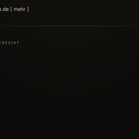
m.de [
mehr
]
ERSICHT