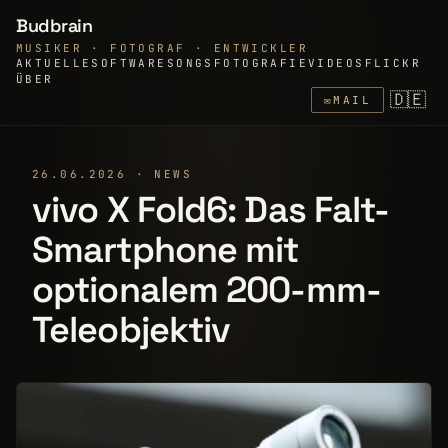
Budbrain
MUSIKER · FOTOGRAF · ENTWICKLER
AKTUELLE
SOFTWARE
SONGS
FOTOGRAFIE
VIDEOS
FLICKR
ÜBER
🇩🇪
✉
MAIL
26.06.2026 · NEWS
vivo X Fold6: Das Falt-
Smartphone mit
optionalem 200-mm-
Teleobjektiv