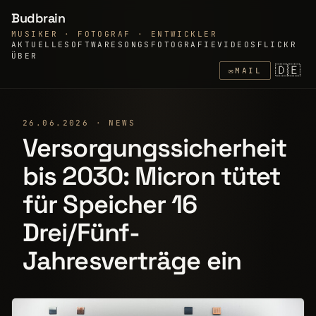
Budbrain
MUSIKER · FOTOGRAF · ENTWICKLER
AKTUELLE
SOFTWARE
SONGS
FOTOGRAFIE
VIDEOS
FLICKR
ÜBER
🇩🇪
✉
MAIL
26.06.2026 · NEWS
Versorgungssicherheit
bis 2030: Micron tütet
für Speicher 16
Drei/Fünf-
Jahresverträge ein