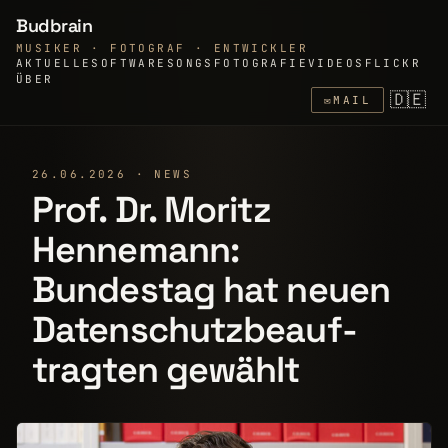
Budbrain
MUSIKER · FOTOGRAF · ENTWICKLER
AKTUELLE
SOFTWARE
SONGS
FOTOGRAFIE
VIDEOS
FLICKR
ÜBER
🇩🇪
✉
MAIL
26.06.2026 · NEWS
Prof. Dr. Moritz
Hennemann:
Bundestag hat neuen
Daten­schutzbeauf­
tragten gewählt