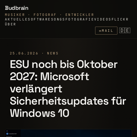
Budbrain
MUSIKER · FOTOGRAF · ENTWICKLER
AKTUELLE
SOFTWARE
SONGS
FOTOGRAFIE
VIDEOS
FLICKR
ÜBER
🇩🇪
✉
MAIL
25.06.2026 · NEWS
ESU noch bis Oktober
2027: Microsoft
verlängert
Sicherheitsupdates für
Windows 10