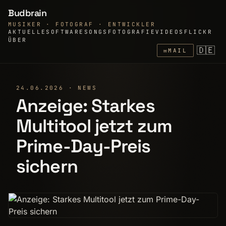
Budbrain
MUSIKER · FOTOGRAF · ENTWICKLER
AKTUELLE
SOFTWARE
SONGS
FOTOGRAFIE
VIDEOS
FLICKR
ÜBER
🇩🇪
✉
MAIL
24.06.2026 · NEWS
Anzeige: Starkes
Multitool jetzt zum
Prime-Day-Preis
sichern