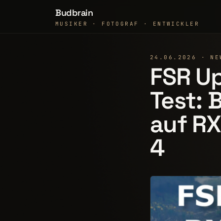
Budbrain
MUSIKER · FOTOGRAF · ENTWICKLER
24.06.2026 · NE
FSR Up
Test: 
auf RX
4