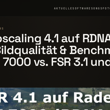
AKTUELLE
SOFTWARE
SONGS
FOT
WS
scaling 4.1 auf RDNA
Bildqualität & Bench
 7000 vs. FSR 3.1 un