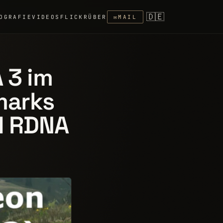
🇩🇪
OGRAFIE
VIDEOS
FLICKR
ÜBER
✉
MAIL
 3 im
marks
d RDNA