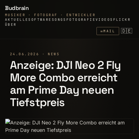
Budbrain
MUSIKER · FOTOGRAF · ENTWICKLER
AKTUELLE
SOFTWARE
SONGS
FOTOGRAFIE
VIDEOS
FLICKR
ÜBER
🇩🇪
✉
MAIL
24.06.2026 · NEWS
Anzeige: DJI Neo 2 Fly
More Combo erreicht
am Prime Day neuen
Tiefstpreis