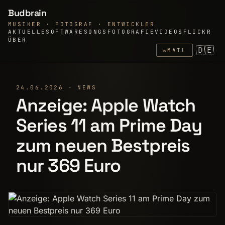
Budbrain
MUSIKER · FOTOGRAF · ENTWICKLER
AKTUELLE
SOFTWARE
SONGS
FOTOGRAFIE
VIDEOS
FLICKR
ÜBER
🇩🇪
✉
MAIL
24.06.2026 · NEWS
Anzeige: Apple Watch
Series 11 am Prime Day
zum neuen Bestpreis
nur 369 Euro