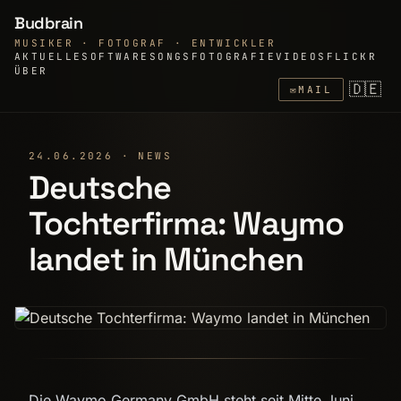
Budbrain
MUSIKER · FOTOGRAF · ENTWICKLER
AKTUELLE
SOFTWARE
SONGS
FOTOGRAFIE
VIDEOS
FLICKR
ÜBER
🇩🇪
✉
MAIL
24.06.2026 · NEWS
Deutsche
Tochterfirma: Waymo
landet in München
Die Waymo Germany GmbH steht seit Mitte Juni