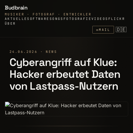
Budbrain
MUSIKER · FOTOGRAF · ENTWICKLER
AKTUELLE
SOFTWARE
SONGS
FOTOGRAFIE
VIDEOS
FLICKR
ÜBER
🇩🇪
✉
MAIL
24.06.2026 · NEWS
Cyberangriff auf Klue:
Hacker erbeutet Daten
von Lastpass-Nutzern