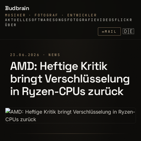
Budbrain
MUSIKER · FOTOGRAF · ENTWICKLER
AKTUELLE
SOFTWARE
SONGS
FOTOGRAFIE
VIDEOS
FLICKR
ÜBER
🇩🇪
✉
MAIL
23.06.2026 · NEWS
AMD: Heftige Kritik
bringt Verschlüsselung
in Ryzen-CPUs zurück