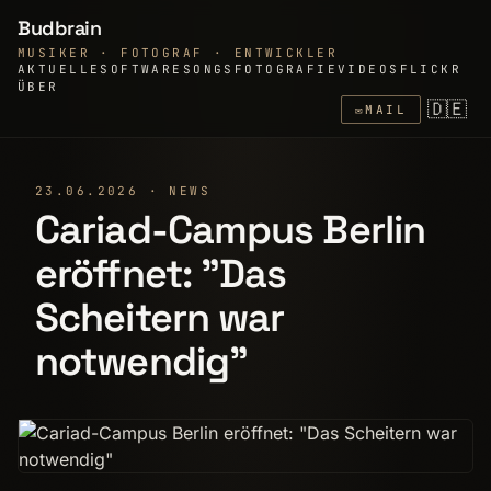
Budbrain
MUSIKER · FOTOGRAF · ENTWICKLER
AKTUELLE
SOFTWARE
SONGS
FOTOGRAFIE
VIDEOS
FLICKR
ÜBER
🇩🇪
✉
MAIL
23.06.2026 · NEWS
Cariad-Campus Berlin
eröffnet: "Das
Scheitern war
notwendig"