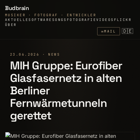
Budbrain
MUSIKER · FOTOGRAF · ENTWICKLER
AKTUELLE
SOFTWARE
SONGS
FOTOGRAFIE
VIDEOS
FLICKR
ÜBER
🇩🇪
✉
MAIL
23.06.2026 · NEWS
MIH Gruppe: Eurofiber
Glasfasernetz in alten
Berliner
Fernwärmetunneln
gerettet