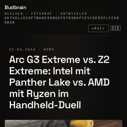
Budbrain
MUSIKER · FOTOGRAF · ENTWICKLER
AKTUELLE
SOFTWARE
SONGS
FOTOGRAFIE
VIDEOS
FLICKR
ÜBER
🇩🇪
✉
MAIL
23.06.2026 · NEWS
Arc G3 Extreme vs. Z2
Extreme: Intel mit
Panther Lake vs. AMD
mit Ryzen im
Handheld-Duell