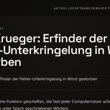
AKTUELLE
SOFTWARE
SONGS
FOT
WS
rueger: Erfinder der
-Unterkringelung in
rben
ine Funktion geschaffen, die fast jeder Computernutzer sc
ie unter falsch geschriebenen Wörtern.