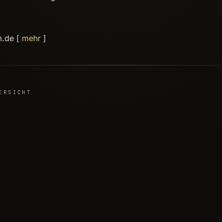
m.de [
mehr
]
ERSICHT