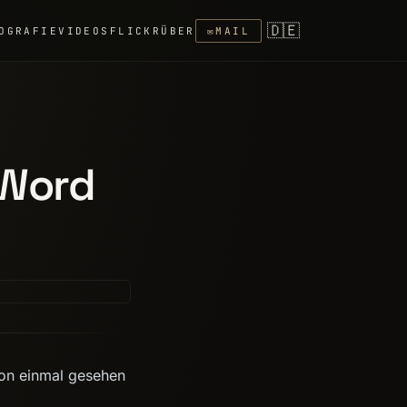
🇩🇪
OGRAFIE
VIDEOS
FLICKR
ÜBER
✉
MAIL
 Word
hon einmal gesehen