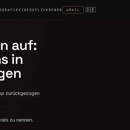
🇩🇪
OGRAFIE
VIDEOS
FLICKR
ÜBER
✉
MAIL
n auf:
s in
gen
reis zu nennen.