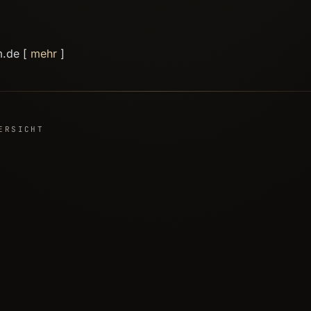
m.de [
mehr
]
ERSICHT