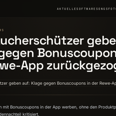
AKTUELLE
SOFTWARE
SONGS
FOT
WS
ucherschützer gebe
 gegen Bonuscoupon
ewe-App zurückgezo
in mit Bonuscoupons in der App werben, ohne den Produktp
nnachteil kritisiert.