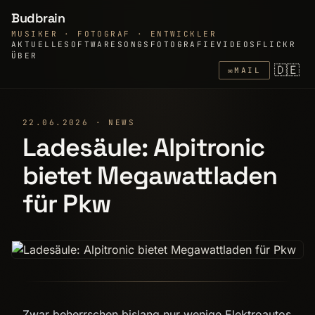
Budbrain
MUSIKER · FOTOGRAF · ENTWICKLER
AKTUELLE
SOFTWARE
SONGS
FOTOGRAFIE
VIDEOS
FLICKR
ÜBER
🇩🇪
✉
MAIL
22.06.2026 · NEWS
Ladesäule: Alpitronic
bietet Megawattladen
für Pkw
Zwar beherrschen bislang nur wenige Elektroautos