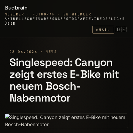
Budbrain
MUSIKER · FOTOGRAF · ENTWICKLER
AKTUELLE
SOFTWARE
SONGS
FOTOGRAFIE
VIDEOS
FLICKR
ÜBER
🇩🇪
✉
MAIL
22.06.2026 · NEWS
Singlespeed: Canyon
zeigt erstes E-Bike mit
neuem Bosch-
Nabenmotor