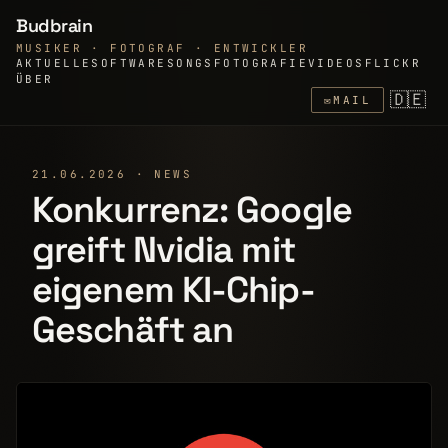
Budbrain
MUSIKER · FOTOGRAF · ENTWICKLER
AKTUELLE
SOFTWARE
SONGS
FOTOGRAFIE
VIDEOS
FLICKR
ÜBER
🇩🇪
✉
MAIL
21.06.2026 · NEWS
Konkurrenz: Google
greift Nvidia mit
eigenem KI-Chip-
Geschäft an