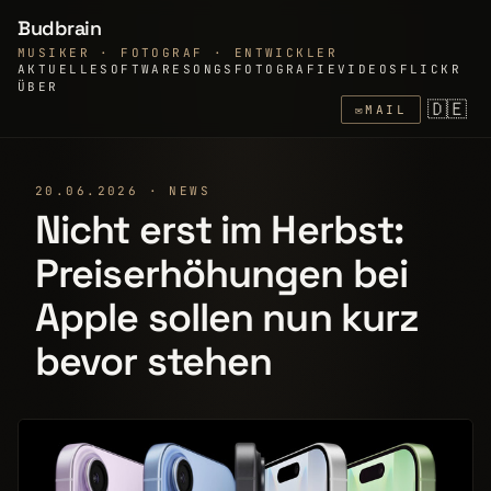
Budbrain
MUSIKER · FOTOGRAF · ENTWICKLER
AKTUELLE
SOFTWARE
SONGS
FOTOGRAFIE
VIDEOS
FLICKR
ÜBER
🇩🇪
✉
MAIL
20.06.2026 · NEWS
Nicht erst im Herbst:
Preiserhöhungen bei
Apple sollen nun kurz
bevor stehen