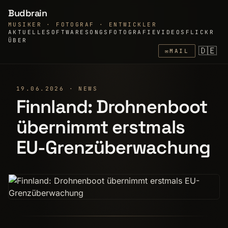
Budbrain
MUSIKER · FOTOGRAF · ENTWICKLER
AKTUELLE
SOFTWARE
SONGS
FOTOGRAFIE
VIDEOS
FLICKR
ÜBER
🇩🇪
✉
MAIL
19.06.2026 · NEWS
Finnland: Drohnenboot
übernimmt erstmals
EU-Grenzüberwachung