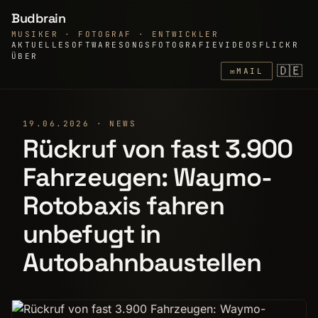
Budbrain
MUSIKER · FOTOGRAF · ENTWICKLER
AKTUELLE
SOFTWARE
SONGS
FOTOGRAFIE
VIDEOS
FLICKR
ÜBER
🇩🇪
✉
MAIL
19.06.2026 · NEWS
Rückruf von fast 3.900
Fahrzeugen: Waymo-
Rotobaxis fahren
unbefugt in
Autobahnbaustellen