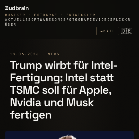
Budbrain
MUSIKER · FOTOGRAF · ENTWICKLER
AKTUELLE
SOFTWARE
SONGS
FOTOGRAFIE
VIDEOS
FLICKR
ÜBER
🇩🇪
✉
MAIL
18.06.2026 · NEWS
Trump wirbt für Intel-
Fertigung: Intel statt
TSMC soll für Apple,
Nvidia und Musk
fertigen