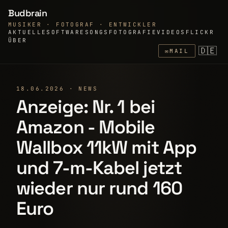
Budbrain
MUSIKER · FOTOGRAF · ENTWICKLER
AKTUELLE
SOFTWARE
SONGS
FOTOGRAFIE
VIDEOS
FLICKR
ÜBER
🇩🇪
✉
MAIL
18.06.2026 · NEWS
Anzeige: Nr. 1 bei
Amazon - Mobile
Wallbox 11kW mit App
und 7-m-Kabel jetzt
wieder nur rund 160
Euro