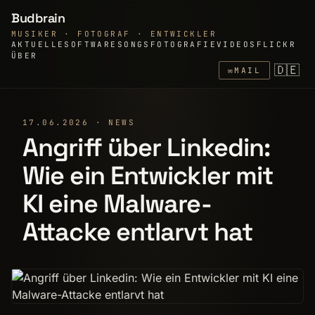
Budbrain
MUSIKER · FOTOGRAF · ENTWICKLER
AKTUELLE
SOFTWARE
SONGS
FOTOGRAFIE
VIDEOS
FLICKR
ÜBER
🇩🇪
✉
MAIL
17.06.2026 · NEWS
Angriff über Linkedin:
Wie ein Entwickler mit
KI eine Malware-
Attacke entlarvt hat