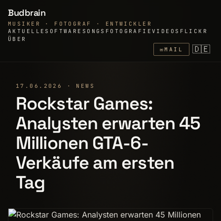
Budbrain
MUSIKER · FOTOGRAF · ENTWICKLER
AKTUELLE
SOFTWARE
SONGS
FOTOGRAFIE
VIDEOS
FLICKR
ÜBER
🇩🇪
✉
MAIL
17.06.2026 · NEWS
Rockstar Games:
Analysten erwarten 45
Millionen GTA-6-
Verkäufe am ersten
Tag