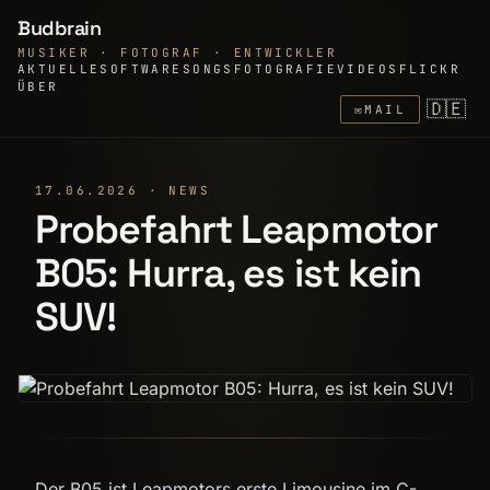
Budbrain
MUSIKER · FOTOGRAF · ENTWICKLER
AKTUELLE
SOFTWARE
SONGS
FOTOGRAFIE
VIDEOS
FLICKR
ÜBER
🇩🇪
✉
MAIL
17.06.2026 · NEWS
Probefahrt Leapmotor
B05: Hurra, es ist kein
SUV!
Der B05 ist Leapmotors erste Limousine im C-