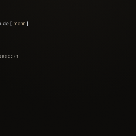
m.de [
mehr
]
ERSICHT