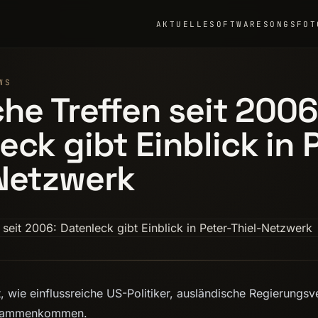
AKTUELLE
SOFTWARE
SONGS
FOT
WS
che Treffen seit 2006
eck gibt Einblick in 
Netzwerk
, wie einflussreiche US-Politiker, ausländische Regierungsv
usammenkommen.