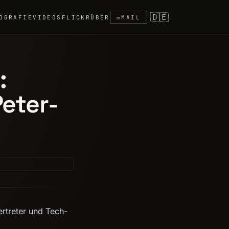
🇩🇪
OGRAFIE
VIDEOS
FLICKR
ÜBER
✉
MAIL
:
Peter-
ertreter und Tech-