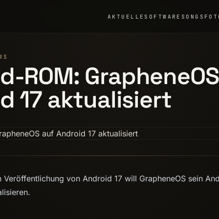
AKTUELLE
SOFTWARE
SONGS
FOT
WS
id-ROM: GrapheneOS
d 17 aktualisiert
en Veröffentlichung von Android 17 will GrapheneOS sein A
lisieren.