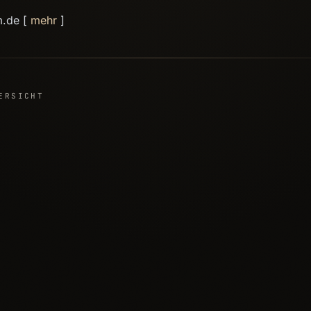
m.de [
mehr
]
ERSICHT