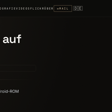
🇩🇪
OGRAFIE
VIDEOS
FLICKR
ÜBER
✉
MAIL
 auf
ndroid-ROM