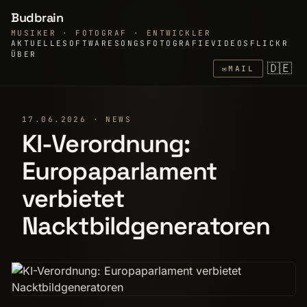
Budbrain
MUSIKER · FOTOGRAF · ENTWICKLER
AKTUELLE
SOFTWARE
SONGS
FOTOGRAFIE
VIDEOS
FLICKR
ÜBER
🇩🇪
✉
MAIL
17.06.2026 · NEWS
KI-Verordnung:
Europaparlament
verbietet
Nacktbildgeneratoren