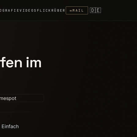
🇩🇪
OGRAFIE
VIDEOS
FLICKR
ÜBER
✉
MAIL
fen im
 Einfach