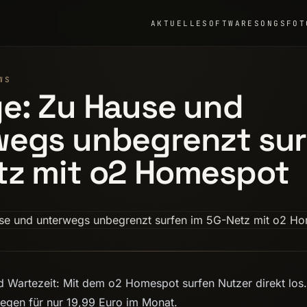
AKTUELLE
SOFTWARE
SONGS
FOT
WS
e: Zu Hause und
wegs unbegrenzt sur
tz mit o2 Homespot
 Wartezeit: Mit dem o2 Homespot surfen Nutzer direkt los.
legen für nur 19,99 Euro im Monat.