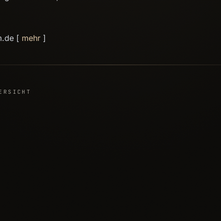
m.de [
mehr
]
ERSICHT