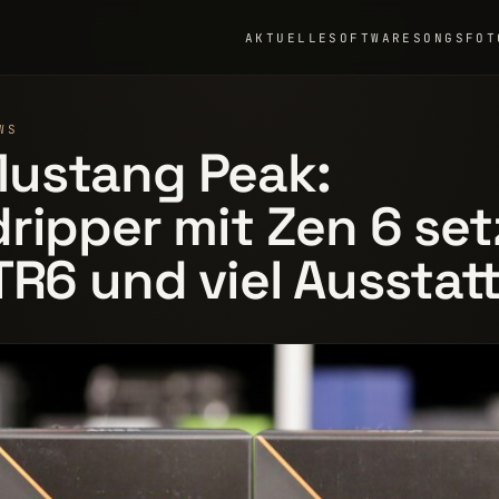
AKTUELLE
SOFTWARE
SONGS
FOT
WS
ustang Peak:
ripper mit Zen 6 set
TR6 und viel Ausstat