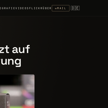
🇩🇪
OGRAFIE
VIDEOS
FLICKR
ÜBER
✉
MAIL
zt auf
tung