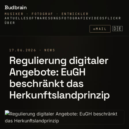
Budbrain
MUSIKER · FOTOGRAF · ENTWICKLER
AKTUELLE
SOFTWARE
SONGS
FOTOGRAFIE
VIDEOS
FLICKR
ÜBER
🇩🇪
✉
MAIL
17.06.2026 · NEWS
Regulierung digitaler
Angebote: EuGH
beschränkt das
Herkunftslandprinzip