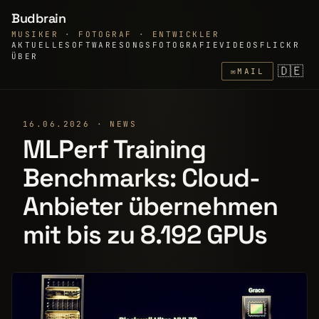
Budbrain
MUSIKER · FOTOGRAF · ENTWICKLER
AKTUELLE
SOFTWARE
SONGS
FOTOGRAFIE
VIDEOS
FLICKR
ÜBER
🇩🇪
✉
MAIL
16.06.2026 · NEWS
MLPerf Training
Benchmarks: Cloud-
Anbieter übernehmen
mit bis zu 8.192 GPUs