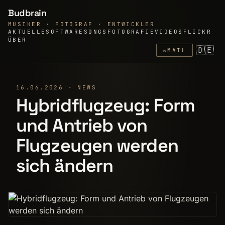
Budbrain
MUSIKER · FOTOGRAF · ENTWICKLER
AKTUELLE
SOFTWARE
SONGS
FOTOGRAFIE
VIDEOS
FLICKR
ÜBER
🇩🇪
✉
MAIL
16.06.2026 · NEWS
Hybridflugzeug: Form
und Antrieb von
Flugzeugen werden
sich ändern