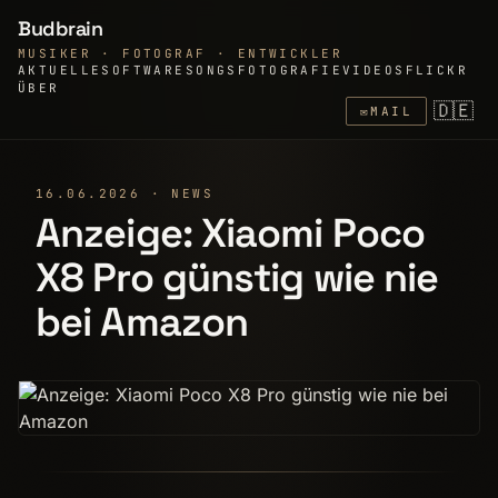
Budbrain
MUSIKER · FOTOGRAF · ENTWICKLER
AKTUELLE
SOFTWARE
SONGS
FOTOGRAFIE
VIDEOS
FLICKR
ÜBER
🇩🇪
✉
MAIL
16.06.2026 · NEWS
Anzeige: Xiaomi Poco
X8 Pro günstig wie nie
bei Amazon