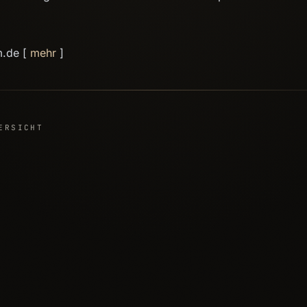
m.de [
mehr
]
ERSICHT