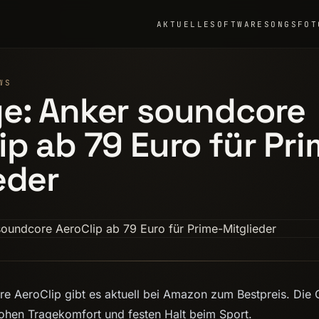
AKTUELLE
SOFTWARE
SONGS
FOT
WS
e: Anker soundcore
ip ab 79 Euro für Pr
eder
e AeroClip gibt es aktuell bei Amazon zum Bestpreis. Die
ohen Tragekomfort und festen Halt beim Sport.