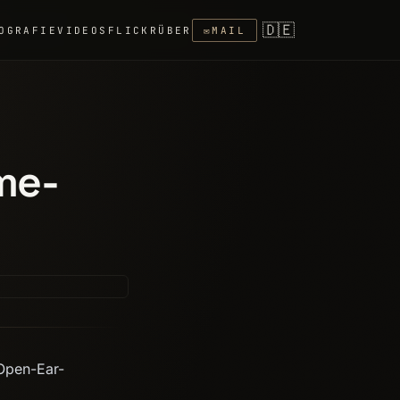
🇩🇪
OGRAFIE
VIDEOS
FLICKR
ÜBER
✉
MAIL
ime-
 Open-Ear-