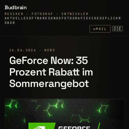
Budbrain
MUSIKER · FOTOGRAF · ENTWICKLER
AKTUELLE
SOFTWARE
SONGS
FOTOGRAFIE
VIDEOS
FLICKR
ÜBER
🇩🇪
✉
MAIL
16.06.2026 · NEWS
GeForce Now: 35
Prozent Rabatt im
Sommerangebot