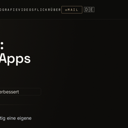
🇩🇪
OGRAFIE
VIDEOS
FLICKR
ÜBER
✉
MAIL
:
-Apps
ig eine eigene