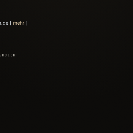
m.de [
mehr
]
ERSICHT