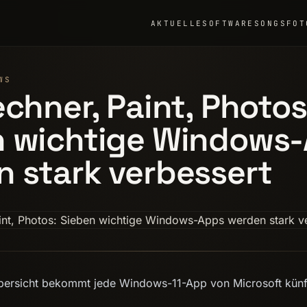
AKTUELLE
SOFTWARE
SONGS
FOT
WS
echner, Paint, Photos
n wichtige Windows
 stark verbessert
bersicht bekommt jede Windows-11-App von Microsoft künft