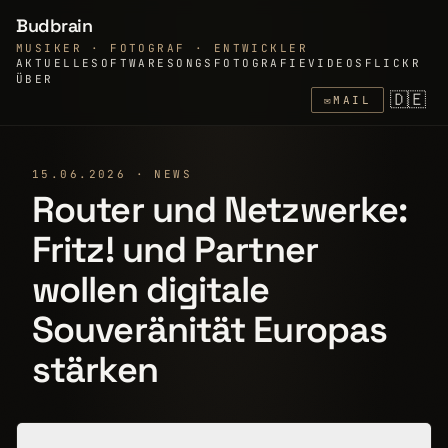
Budbrain
MUSIKER · FOTOGRAF · ENTWICKLER
AKTUELLE
SOFTWARE
SONGS
FOTOGRAFIE
VIDEOS
FLICKR
ÜBER
🇩🇪
✉
MAIL
15.06.2026 · NEWS
Router und Netzwerke:
Fritz! und Partner
wollen digitale
Souveränität Europas
stärken