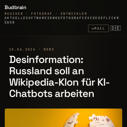
Budbrain
MUSIKER · FOTOGRAF · ENTWICKLER
AKTUELLE
SOFTWARE
SONGS
FOTOGRAFIE
VIDEOS
FLICKR
ÜBER
🇩🇪
✉
MAIL
15.06.2026 · NEWS
Desinformation:
Russland soll an
Wikipedia-Klon für KI-
Chatbots arbeiten