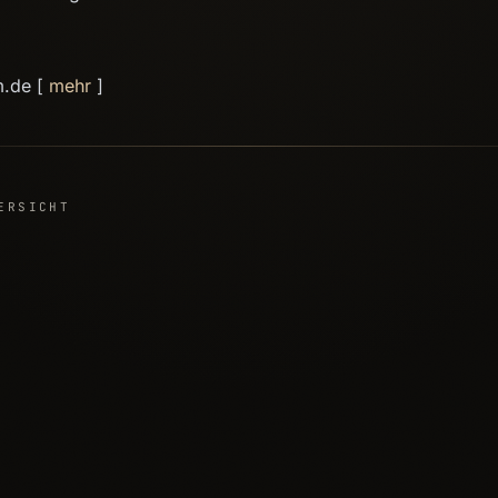
m.de [
mehr
]
ERSICHT