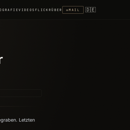
🇩🇪
OGRAFIE
VIDEOS
FLICKR
ÜBER
✉
MAIL
r
egraben. Letzten