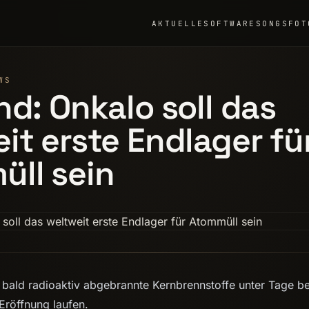
AKTUELLE
SOFTWARE
SONGS
FOT
WS
nd: Onkalo soll das
it erste Endlager fü
ll sein
 bald radioaktiv abgebrannte Kernbrennstoffe unter Tage b
Eröffnung laufen.