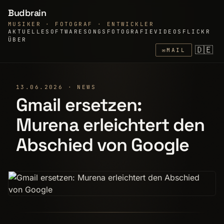
Budbrain
MUSIKER · FOTOGRAF · ENTWICKLER
AKTUELLE
SOFTWARE
SONGS
FOTOGRAFIE
VIDEOS
FLICKR
ÜBER
🇩🇪
✉
MAIL
13.06.2026 · NEWS
Gmail ersetzen:
Murena erleichtert den
Abschied von Google