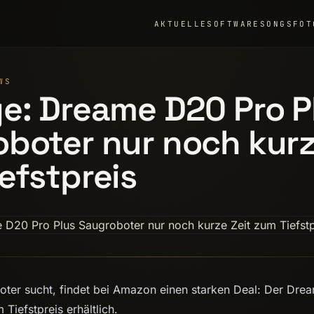
AKTUELLE
SOFTWARE
SONGS
FOT
WS
e: Dreame D20 Pro P
boter nur noch kurz
efstpreis
ter sucht, findet bei Amazon einen starken Deal: Der Dre
 Tiefstpreis erhältlich.