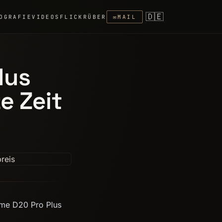
🇩🇪
OGRAFIE
VIDEOS
FLICKR
ÜBER
✉
MAIL
lus
e Zeit
ame D20 Pro Plus