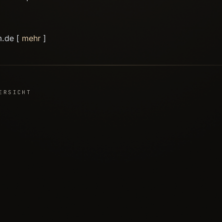
m.de [
mehr
]
ERSICHT