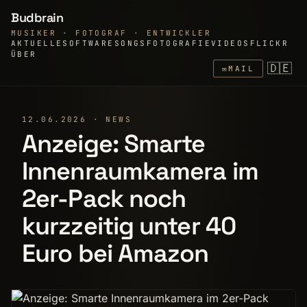
Budbrain
MUSIKER · FOTOGRAF · ENTWICKLER
AKTUELLE
SOFTWARE
SONGS
FOTOGRAFIE
VIDEOS
FLICKR
ÜBER
🇩🇪
✉
MAIL
12.06.2026 · NEWS
Anzeige: Smarte
Innenraumkamera im
2er-Pack noch
kurzzeitig unter 40
Euro bei Amazon