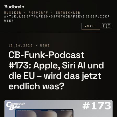
Budbrain
MUSIKER · FOTOGRAF · ENTWICKLER
AKTUELLE
SOFTWARE
SONGS
FOTOGRAFIE
VIDEOS
FLICKR
ÜBER
🇩🇪
✉
MAIL
10.06.2026 · NEWS
CB-Funk-Podcast
#173: Apple, Siri AI und
die EU – wird das jetzt
endlich was?