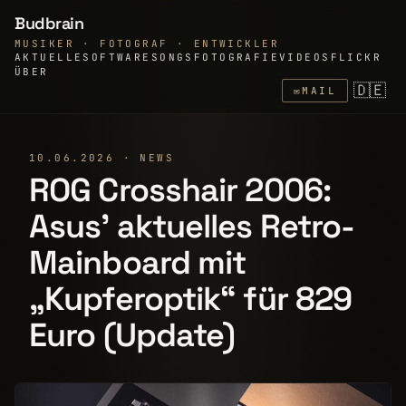
Budbrain
MUSIKER · FOTOGRAF · ENTWICKLER
AKTUELLE
SOFTWARE
SONGS
FOTOGRAFIE
VIDEOS
FLICKR
ÜBER
🇩🇪
✉
MAIL
10.06.2026 · NEWS
ROG Crosshair 2006:
Asus' aktuelles Retro-
Mainboard mit
„Kupferoptik“ für 829
Euro (Update)