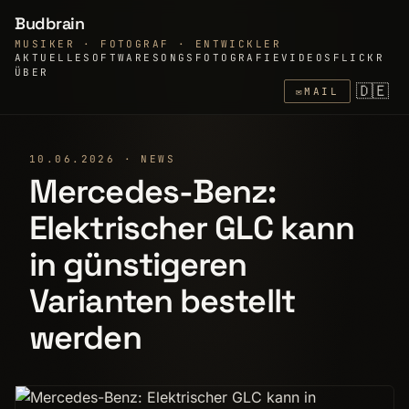
Budbrain
MUSIKER · FOTOGRAF · ENTWICKLER
AKTUELLE
SOFTWARE
SONGS
FOTOGRAFIE
VIDEOS
FLICKR
ÜBER
🇩🇪
✉
MAIL
10.06.2026 · NEWS
Mercedes-Benz:
Elektrischer GLC kann
in günstigeren
Varianten bestellt
werden