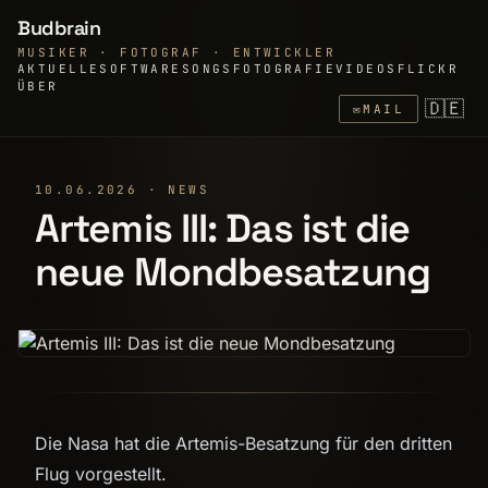
Budbrain
MUSIKER · FOTOGRAF · ENTWICKLER
AKTUELLE
SOFTWARE
SONGS
FOTOGRAFIE
VIDEOS
FLICKR
ÜBER
🇩🇪
✉
MAIL
10.06.2026 · NEWS
Artemis III: Das ist die
neue Mondbesatzung
Die Nasa hat die Artemis-Besatzung für den dritten
Flug vorgestellt.